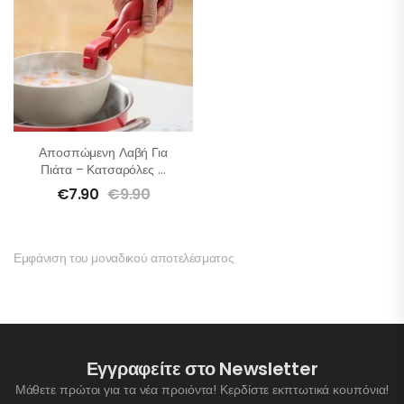
Αποσπώμενη Λαβή Για
Πιάτα – Κατσαρόλες –
Τηγάνια
€
7.90
€
9.90
Εμφάνιση του μοναδικού αποτελέσματος
Εγγραφείτε στο Newsletter
Μάθετε πρώτοι για τα νέα προιόντα! Κερδίστε εκπτωτικά κουπόνια!