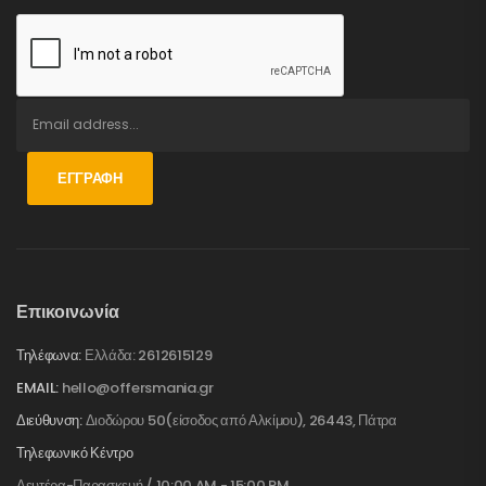
ΕΓΓΡΑΦΉ
Επικοινωνία
Τηλέφωνα:
Ελλάδα: 2612615129
EMAIL:
hello@offersmania.gr
Διεύθυνση:
Διοδώρου 50(είσοδος από Αλκίμου), 26443, Πάτρα
Τηλεφωνικό Κέντρο
Δευτέρα-Παρασκευή / 10:00 AM - 15:00 PM