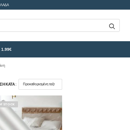
ΛΛΑΔΑ
 1.99€
άνη
Η ΚΑΤΆ :
OF STOCK