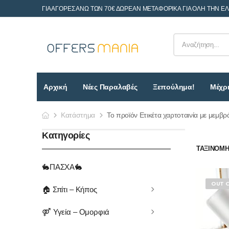
ΓΙΑ ΑΓΟΡΕΣ ΑΝΩ ΤΩΝ 70€ ΔΩΡΕΑΝ ΜΕΤΑΦΟΡΙΚΑ ΓΙΑ ΟΛΗ ΤΗΝ Ε
Αρχική
Νέες Παραλαβές
Ξεπούλημα!
Μέχρι
Κατάστημα
Το προϊόν Ετικέτα χαρτοταινία με μεμβρ
Κατηγορίες
ΤΑΞΙΝΌΜΗΣ
🐇ΠΑΣΧΑ🐇
OUT 
🏠 Σπίτι – Κήπος
⚤ Υγεία – Ομορφιά