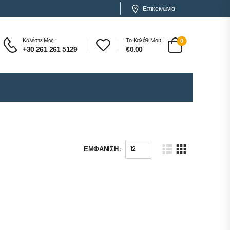
Επικοινωνία
Καλέστε Μας:
Το Καλάθι Μου:
0
+30 261 261 5129
€
0.00
ΕΜΦΆΝΙΣΗ :