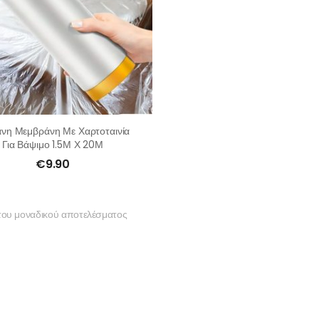
ανη Μεμβράνη Με Χαρτοταινία
Για Βάψιμο 1.5Μ Χ 20Μ
€
9.90
του μοναδικού αποτελέσματος