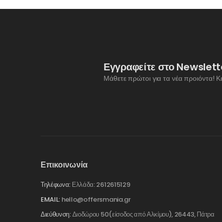
Εγγραφείτε στο Newslett
Μάθετε πρώτοι για τα νέα προιόντα! Κ
Επικοινωνία
Τηλέφωνα:
Ελλάδα: 2612615129
EMAIL:
hello@offersmania.gr
Διεύθυνση:
Διοδώρου 50(είσοδος από Αλκίμου), 26443, Πάτρα