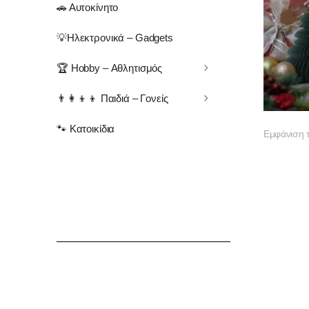
🚗 Αυτοκίνητο
💡Ηλεκτρονικά – Gadgets
🏆 Hobby – Αθλητισμός
👨‍👩‍👦‍👦 Παιδιά – Γονείς
🐾 Κατοικίδια
Εμφάνιση 