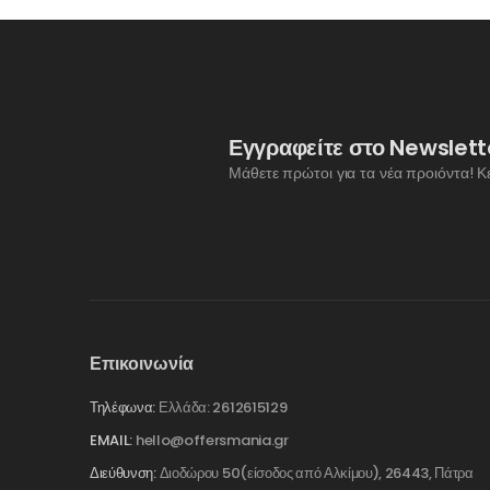
Εγγραφείτε στο Newslett
Μάθετε πρώτοι για τα νέα προιόντα! Κ
Επικοινωνία
Τηλέφωνα:
Ελλάδα: 2612615129
EMAIL:
hello@offersmania.gr
Διεύθυνση:
Διοδώρου 50(είσοδος από Αλκίμου), 26443, Πάτρα