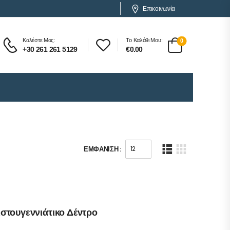
Επικοινωνία
Καλέστε Μας:
Το Καλάθι Μου:
0
+30 261 261 5129
€
0.00
ΕΜΦΆΝΙΣΗ :
ιστουγεννιάτικο Δέντρο