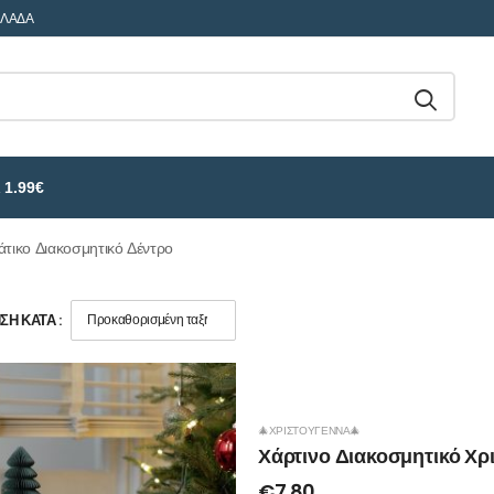
ΛΛΑΔΑ
 1.99€
άτικο Διακοσμητικό Δέντρο
Η ΚΑΤΆ :
🎄ΧΡΙΣΤΟΎΓΕΝΝΑ🎄
Χάρτινο Διακοσμητικό Χρ
€
7.80