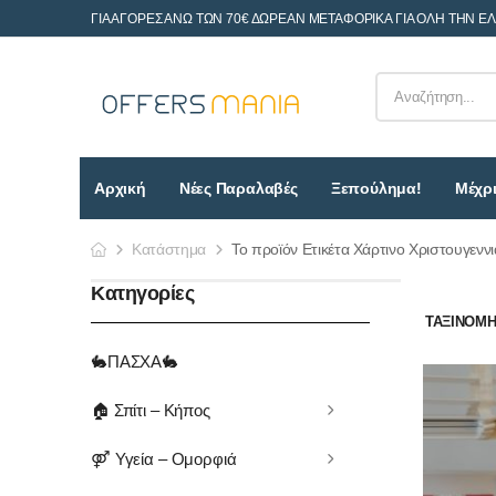
ΓΙΑ ΑΓΟΡΕΣ ΑΝΩ ΤΩΝ 70€ ΔΩΡΕΑΝ ΜΕΤΑΦΟΡΙΚΑ ΓΙΑ ΟΛΗ ΤΗΝ Ε
Αρχική
Νέες Παραλαβές
Ξεπούλημα!
Μέχρι
Κατάστημα
Το προϊόν Ετικέτα Χάρτινο Χριστουγεννι
Κατηγορίες
ΤΑΞΙΝΌΜΗΣ
🐇ΠΑΣΧΑ🐇
🏠 Σπίτι – Κήπος
⚤ Υγεία – Ομορφιά