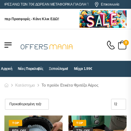
ΓΟΡΕΣ ΑΝΩ ΤΩΝ 70€ ΔΩΡΕΑΝ ΜΕΤΑΦΟΡΙΚΑ ΓΙΑ ΟΛΗ ΤΗΝ ΕΛΛΑΔΑ
Επικοινωνία
ύπερ Προσφορές - Κάνε Κλικ ΕΔΩ!
0
Αρχική
Νέες Παραλαβές
Ξεπούλημα!
Μέχρι 1.99€
Κατάστημα
Το προϊόν Ετικέτα Φριτέζα Αέρος
TOP
TOP
60% OFF
77% OFF