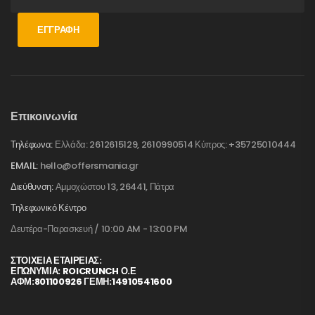
ΕΓΓΡΑΦΉ
Επικοινωνία
Τηλέφωνα:
Ελλάδα: 2612615129, 2610990514 Κύπρος: +35725010444
EMAIL:
hello@offersmania.gr
Διεύθυνση:
Αμμοχώστου 13, 26441, Πάτρα
Τηλεφωνικό Κέντρο
Δευτέρα-Παρασκευή / 10:00 AM - 13:00 PM
ΣΤΟΙΧΕΊΑ ΕΤΑΙΡΕΊΑΣ:
ΕΠΩΝΥΜΙΑ: ROICRUNCH Ο.Ε
ΑΦΜ:801100926 ΓΕΜΗ:14910541600