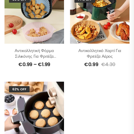
Αντικολλητική Φόρμα
Αντικολλητικό Χαρτί Για
Σιλικόνης Για Φριτέζα
Φριτέζα Αέρος
Αέρος
€
0.99
–
€
1.99
€
0.99
€
4.30
62% OFF