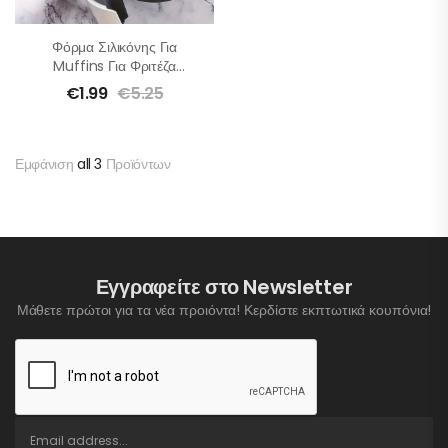
Φόρμα Σιλικόνης Για
Muffins Για Φριτέζα
Αέρος
€
1.99
€
5.25
Εμφάνιση
all 3
Προϊόντων
Εγγραφείτε στο Newsletter
Μάθετε πρώτοι για τα νέα προιόντα! Κερδίστε εκπτωτικά κουπόνια!