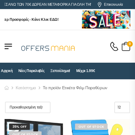
ΡΕΣ ΑΝΩ ΤΩΝ 70€ ΔΩΡΕΑΝ ΜΕΤΑΦΟΡΙΚΑ ΓΙΑ ΟΛΗ ΤΗΝ ΕΛΛΑΔΑ
Επικοινωνία
περ Προσφορές - Κάνε Κλικ ΕΔΩ!
0
Αρχική
Νέες Παραλαβές
Ξεπούλημα!
Μέχρι 1.99€
Κατάστημα
Το προϊόν Ετικέτα Φιλμ Παραθύρων
35% OFF
OUT OF STOCK
OUT OF STOCK