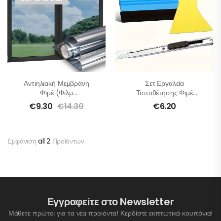
Αντιηλιακή Μεμβράνη
Σετ Εργαλεία
Φιμέ (Φιλμ
Τοποθέτησης Φιμέ
Παραθύρων)
Μεμβρανών
€
9.30
€
14.30
€
6.20
Εμφάνιση
all 2
Προϊόντων
Εγγραφείτε στο Newsletter
Μάθετε πρώτοι για τα νέα προιόντα! Κερδίστε εκπτωτικά κουπόνια!