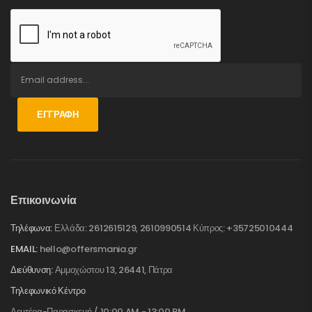
ΕΓΓΡΑΦΉ
Επικοινωνία
Τηλέφωνα:
Ελλάδα: 2612615129, 2610990514 Κύπρος: +35725010444
EMAIL:
hello@offersmania.gr
Διεύθυνση:
Αμμοχώστου 13, 26441, Πάτρα
Τηλεφωνικό Κέντρο
Δευτέρα-Παρασκευή / 10:00 AM - 13:00 PM