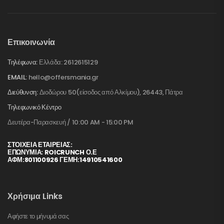
Επικοινωνία
Τηλέφωνα:
Ελλάδα: 2612615129
EMAIL:
hello@offersmania.gr
Διεύθυνση:
Διοδώρου 50(είσοδος από Αλκίμου), 26443, Πάτρα
Τηλεφωνικό Κέντρο
Δευτέρα-Παρασκευή / 10:00 AM - 15:00 PM
ΣΤΟΙΧΕΊΑ ΕΤΑΙΡΕΊΑΣ:
ΕΠΩΝΥΜΙΑ: ROICRUNCH Ο.Ε
ΑΦΜ:801100926 ΓΕΜΗ:14910541600
Χρήσιμα Links
Αφήστε το μήνυμά σας