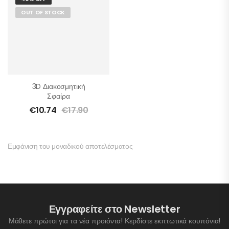
OUT OF STOCK
3D Διακοσμητική
Σφαίρα
€
10.74
€
17.90
Εμφάνιση του μοναδικού αποτελέσματος
Εγγραφείτε στο Newsletter
Μάθετε πρώτοι για τα νέα προιόντα! Κερδίστε εκπτωτικά κουπόνια!