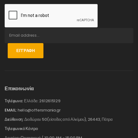
ΕΓΓΡΑΦΉ
Επικοινωνία
Τηλέφωνα:
Ελλάδα: 2612615129
EMAIL:
hello@offersmania.gr
Διεύθυνση:
Διοδώρου 50(είσοδος από Αλκίμου), 26443, Πάτρα
Τηλεφωνικό Κέντρο
Δευτέρα-Παρασκευή / 10:00 AM - 15:00 PM