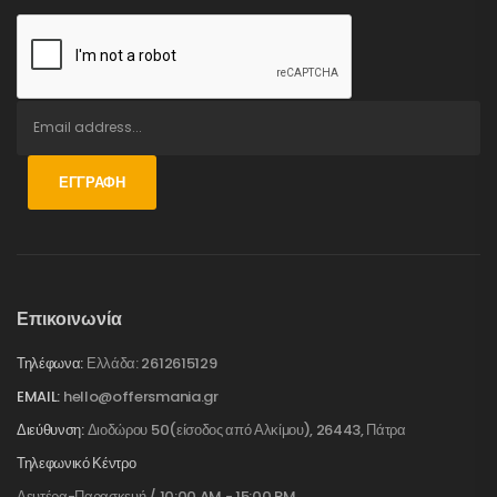
ΕΓΓΡΑΦΉ
Επικοινωνία
Τηλέφωνα:
Ελλάδα: 2612615129
EMAIL:
hello@offersmania.gr
Διεύθυνση:
Διοδώρου 50(είσοδος από Αλκίμου), 26443, Πάτρα
Τηλεφωνικό Κέντρο
Δευτέρα-Παρασκευή / 10:00 AM - 15:00 PM