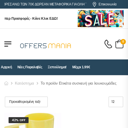
ΓΟΡΕΣ ΑΝΩ ΤΩΝ 70€ ΔΩΡΕΑΝ ΜΕΤΑΦΟΡΙΚΑ ΓΙΑ ΟΛΗ ΤΗΝ ΕΛΛΑΔΑ
Επικοινωνία
ούπερ Προσφορές - Κάνε Κλικ ΕΔΩ!
0
Αρχική
Νέες Παραλαβές
Ξεπούλημα!
Μέχρι 1.99€
Κατάστημα
Το προϊόν Ετικέτα συσκευή για λουκουμάδες
42% OFF