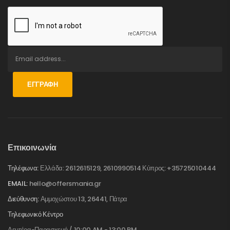
ΕΓΓΡΑΦΉ
Επικοινωνία
Τηλέφωνα:
Ελλάδα: 2612615129, 2610990514 Κύπρος: +35725010444
EMAIL:
hello@offersmania.gr
Διεύθυνση:
Αμμοχώστου 13, 26441, Πάτρα
Τηλεφωνικό Κέντρο
Δευτέρα-Παρασκευή / 10:00 AM - 13:00 PM