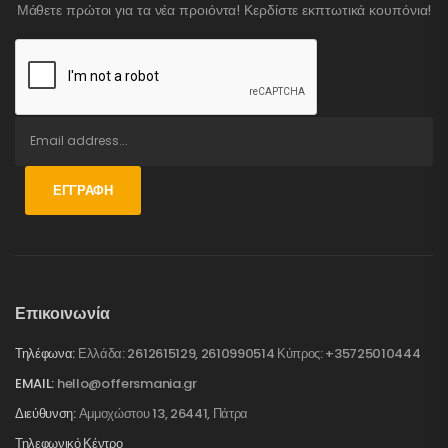
Μάθετε πρώτοι για τα νέα προιόντα! Κερδίστε εκπτωτικά κουπόνια!
ΕΓΓΡΑΦΉ
Επικοινωνία
Τηλέφωνα:
Ελλάδα: 2612615129, 2610990514 Κύπρος: +35725010444
EMAIL:
hello@offersmania.gr
Διεύθυνση:
Αμμοχώστου 13, 26441, Πάτρα
Τηλεφωνικό Κέντρο