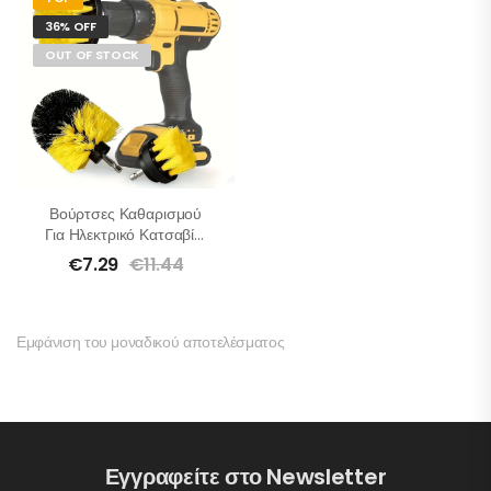
36% OFF
OUT OF STOCK
Βούρτσες Καθαρισμού
Για Ηλεκτρικό Κατσαβίδι
– Σετ 3 Τμχ
€
7.29
€
11.44
Εμφάνιση του μοναδικού αποτελέσματος
Εγγραφείτε στο Newsletter