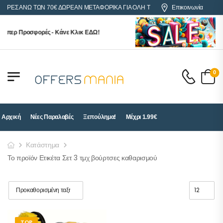
ΓΟΡΕΣ ΑΝΩ ΤΩΝ 70€ ΔΩΡΕΑΝ ΜΕΤΑΦΟΡΙΚΑ ΓΙΑ ΟΛΗ ΤΗΝ ΕΛΛΑΔΑ
Επικοινωνία
ύπερ Προσφορές - Κάνε Κλικ ΕΔΩ!
0
Αρχική
Νέες Παραλαβές
Ξεπούλημα!
Μέχρι 1.99€
Κατάστημα
Το προϊόν Ετικέτα Σετ 3 τμχ βούρτσες καθαρισμού
TOP