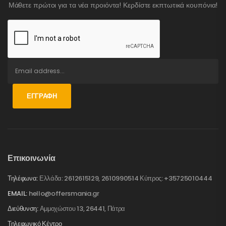
Μάθετε πρώτοι για τα νέα προιόντα! Κερδίστε εκπτωτικά κουπόνια!
ΕΓΓΡΑΦΉ
Επικοινωνία
Τηλέφωνα:
Ελλάδα: 2612615129, 2610990514 Κύπρος: +35725010444
EMAIL:
hello@offersmania.gr
Διεύθυνση:
Αμμοχώστου 13, 26441, Πάτρα
Τηλεφωνικό Κέντρο