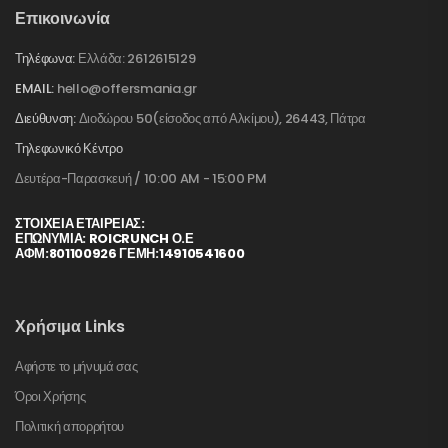
Επικοινωνία
Τηλέφωνα:
Ελλάδα: 2612615129
EMAIL:
hello@offersmania.gr
Διεύθυνση:
Διοδώρου 50(είσοδος από Αλκίμου), 26443, Πάτρα
Τηλεφωνικό Κέντρο
Δευτέρα-Παρασκευή / 10:00 AM - 15:00 PM
ΣΤΟΙΧΕΊΑ ΕΤΑΙΡΕΊΑΣ:
ΕΠΩΝΥΜΙΑ: ROICRUNCH Ο.Ε
ΑΦΜ:801100926 ΓΕΜΗ:14910541600
Χρήσιμα Links
Αφήστε το μήνυμά σας
Όροι Χρήσης
Πολιτική απορρήτου