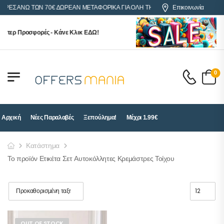
ΟΡΕΣ ΑΝΩ ΤΩΝ 70€ ΔΩΡΕΑΝ ΜΕΤΑΦΟΡΙΚΑ ΓΙΑ ΟΛΗ ΤΗΝ ΕΛΛΑΔΑ
Επικοινωνία
ύπερ Προσφορές - Κάνε Κλικ ΕΔΩ!
0
Αρχική
Νέες Παραλαβές
Ξεπούλημα!
Μέχρι 1.99€
Κατάστημα
Το προϊόν Ετικέτα Σετ Αυτοκόλλητες Κρεμάστρες Τοίχου
OUT OF STOCK