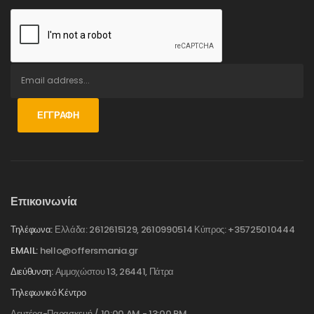
ΕΓΓΡΑΦΉ
Επικοινωνία
Τηλέφωνα:
Ελλάδα: 2612615129, 2610990514 Κύπρος: +35725010444
EMAIL:
hello@offersmania.gr
Διεύθυνση:
Αμμοχώστου 13, 26441, Πάτρα
Τηλεφωνικό Κέντρο
Δευτέρα-Παρασκευή / 10:00 AM - 13:00 PM