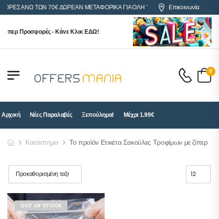
ΑΓΟΡΕΣ ΑΝΩ ΤΩΝ 70€ ΔΩΡΕΑΝ ΜΕΤΑΦΟΡΙΚΑ ΓΙΑ ΟΛΗ ΤΗΝ ΕΛΛΑΔΑ
Επικοινωνία
ούπερ Προσφορές - Κάνε Κλικ ΕΔΩ!
0
Αρχική
Νέες Παραλαβές
Ξεπούλημα!
Μέχρι 1.99€
Κατάστημα
Το προϊόν Ετικέτα Σακούλες Τροφίμων με ζίπερ
OUT OF STOCK