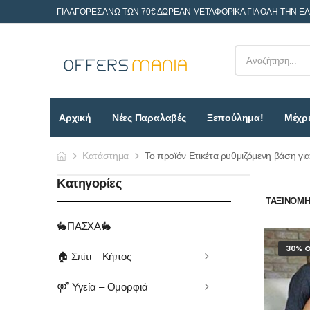
ΓΙΑ ΑΓΟΡΕΣ ΑΝΩ ΤΩΝ 70€ ΔΩΡΕΑΝ ΜΕΤΑΦΟΡΙΚΑ ΓΙΑ ΟΛΗ ΤΗΝ Ε
Αρχική
Νέες Παραλαβές
Ξεπούλημα!
Μέχρι
Κατάστημα
Το προϊόν Ετικέτα ρυθμιζόμενη βάση για
Κατηγορίες
ΤΑΞΙΝΌΜΗΣ
🐇ΠΑΣΧΑ🐇
30% O
🏠 Σπίτι – Κήπος
⚤ Υγεία – Ομορφιά