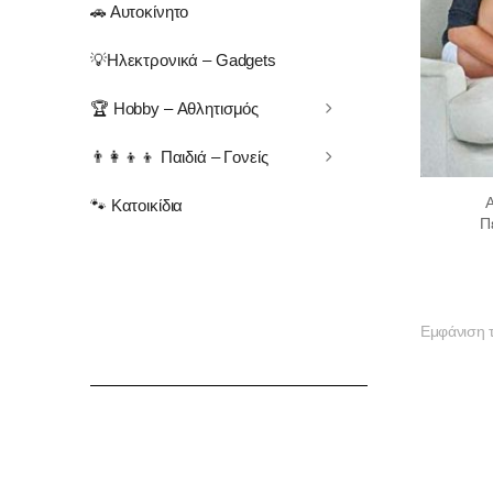
🚗 Αυτοκίνητο
💡Ηλεκτρονικά – Gadgets
🏆 Hobby – Αθλητισμός
👨‍👩‍👦‍👦 Παιδιά – Γονείς
🐾 Κατοικίδια
Π
Εμφάνιση 