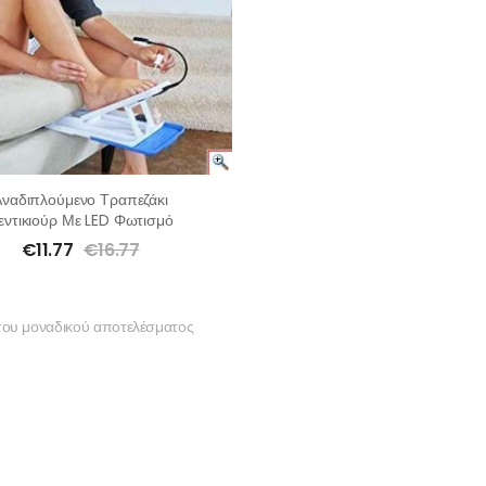
Αναδιπλούμενο Τραπεζάκι
εντικιούρ Με LED Φωτισμό
€
11.77
€
16.77
του μοναδικού αποτελέσματος