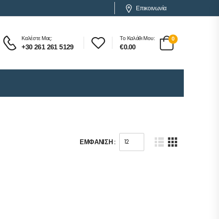
Επικοινωνία
Καλέστε Μας:
Το Καλάθι Μου:
0
+30 261 261 5129
€
0.00
ΕΜΦΆΝΙΣΗ :