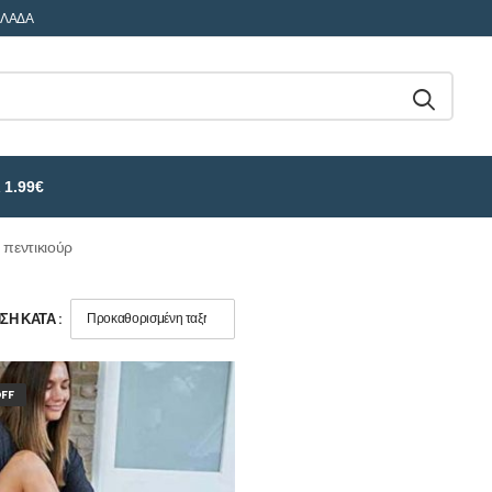
ΛΛΑΔΑ
 1.99€
 πεντικιούρ
Η ΚΑΤΆ :
FF