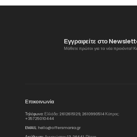
Εγγραφείτε στο Newslett
Μάθετε πρώτοι για τα νέα προιόντα! Κ
Επικοινωνία
Τηλέφωνα:
Ελλάδα: 2612615129, 2610990514 Κύπρος:
+35725010444
EMAIL:
hello@offersmania.gr
Διεύθυνση:
Αμμοχώστου 13, 26441, Πάτρα