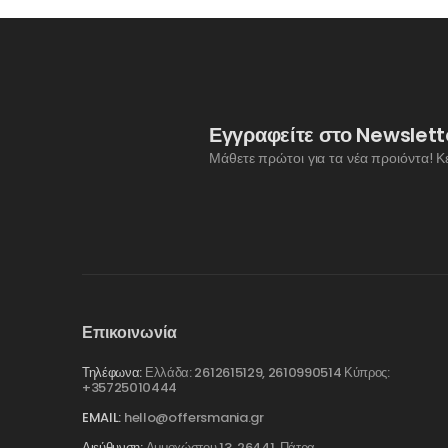
Εγγραφείτε στο Newslett
Μάθετε πρώτοι για τα νέα προιόντα! Κ
Επικοινωνία
Τηλέφωνα:
Ελλάδα: 2612615129, 2610990514 Κύπρος:
+35725010444
EMAIL:
hello@offersmania.gr
Διεύθυνση:
Αμμοχώστου 13, 26441, Πάτρα