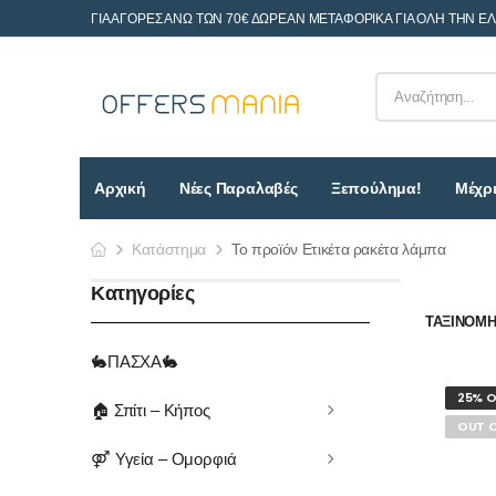
ΓΙΑ ΑΓΟΡΕΣ ΑΝΩ ΤΩΝ 70€ ΔΩΡΕΑΝ ΜΕΤΑΦΟΡΙΚΑ ΓΙΑ ΟΛΗ ΤΗΝ Ε
Αρχική
Νέες Παραλαβές
Ξεπούλημα!
Μέχρι
Κατάστημα
Το προϊόν Ετικέτα ρακέτα λάμπα
Κατηγορίες
ΤΑΞΙΝΌΜΗΣ
🐇ΠΑΣΧΑ🐇
25% O
🏠 Σπίτι – Κήπος
OUT 
⚤ Υγεία – Ομορφιά