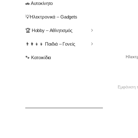
🚗 Αυτοκίνητο
💡Ηλεκτρονικά – Gadgets
🏆 Hobby – Αθλητισμός
👨‍👩‍👦‍👦 Παιδιά – Γονείς
Ηλεκτ
🐾 Κατοικίδια
Εμφάνιση 