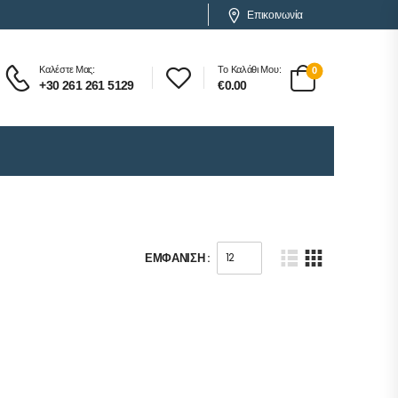
Επικοινωνία
Καλέστε Μας:
Το Καλάθι Μου:
0
+30 261 261 5129
€
0.00
ΕΜΦΆΝΙΣΗ :