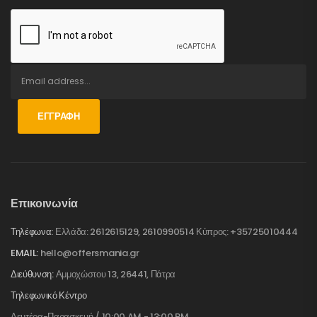
ΕΓΓΡΑΦΉ
Επικοινωνία
Τηλέφωνα:
Ελλάδα: 2612615129, 2610990514 Κύπρος: +35725010444
EMAIL:
hello@offersmania.gr
Διεύθυνση:
Αμμοχώστου 13, 26441, Πάτρα
Τηλεφωνικό Κέντρο
Δευτέρα-Παρασκευή / 10:00 AM - 13:00 PM