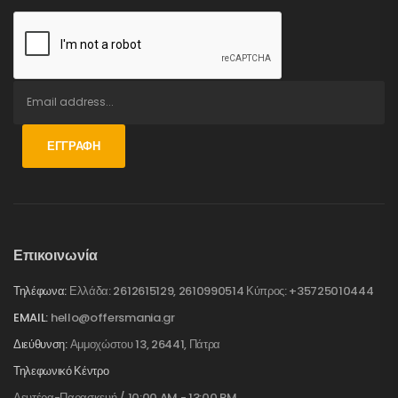
ΕΓΓΡΑΦΉ
Επικοινωνία
Τηλέφωνα:
Ελλάδα: 2612615129, 2610990514 Κύπρος: +35725010444
EMAIL:
hello@offersmania.gr
Διεύθυνση:
Αμμοχώστου 13, 26441, Πάτρα
Τηλεφωνικό Κέντρο
Δευτέρα-Παρασκευή / 10:00 AM - 13:00 PM