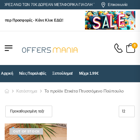
ΑΓΟΡΕΣ ΑΝΩ ΤΩΝ 70€ ΔΩΡΕΑΝ ΜΕΤΑΦΟΡΙΚΑ ΓΙΑ ΟΛΗ ΤΗΝ ΕΛΛΑΔΑ
Επικοινωνία
ούπερ Προσφορές - Κάνε Κλικ ΕΔΩ!
0
Αρχική
Νέες Παραλαβές
Ξεπούλημα!
Μέχρι 1.99€
Κατάστημα
Το προϊόν Ετικέτα Πτυσσόμενο Πούπουλο
OUT OF STOCK