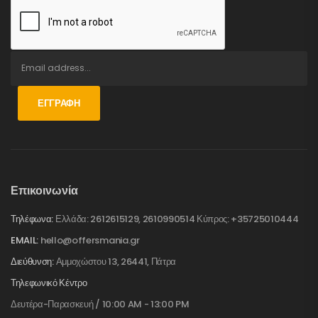
ΕΓΓΡΑΦΉ
Επικοινωνία
Τηλέφωνα:
Ελλάδα: 2612615129, 2610990514 Κύπρος: +35725010444
EMAIL:
hello@offersmania.gr
Διεύθυνση:
Αμμοχώστου 13, 26441, Πάτρα
Τηλεφωνικό Κέντρο
Δευτέρα-Παρασκευή / 10:00 AM - 13:00 PM