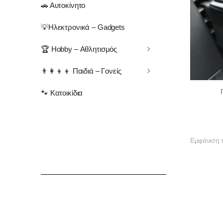
🚗 Αυτοκίνητο
💡Ηλεκτρονικά – Gadgets
🏆 Hobby – Αθλητισμός
👨‍👩‍👦‍👦 Παιδιά – Γονείς
🐾 Κατοικίδια
Εμφάνιση 