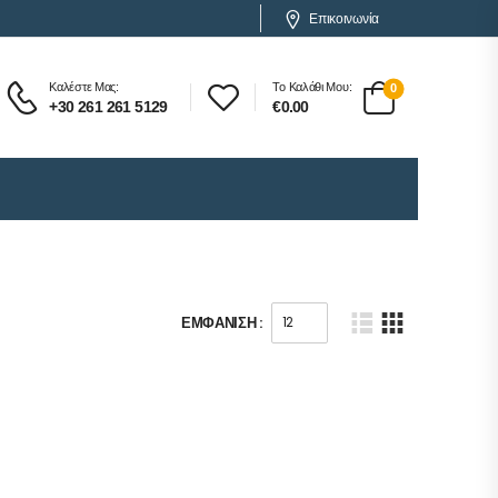
Επικοινωνία
Καλέστε Μας:
Το Καλάθι Μου:
0
+30 261 261 5129
€
0.00
ΕΜΦΆΝΙΣΗ :