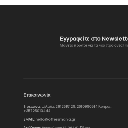
Εγγραφείτε στο Newslett
Μάθετε πρώτοι για τα νέα προιόντα! Κ
Επικοινωνία
Τηλέφωνα:
Ελλάδα: 2612615129, 2610990514 Κύπρος:
+35725010444
EMAIL:
hello@offersmania.gr
Διεύθυνση:
Αμμοχώστου 13, 26441, Πάτρα