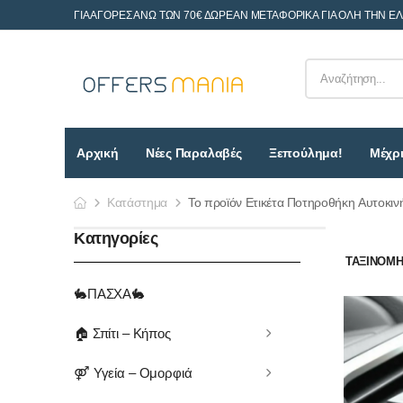
ΓΙΑ ΑΓΟΡΕΣ ΑΝΩ ΤΩΝ 70€ ΔΩΡΕΑΝ ΜΕΤΑΦΟΡΙΚΑ ΓΙΑ ΟΛΗ ΤΗΝ Ε
Αρχική
Νέες Παραλαβές
Ξεπούλημα!
Μέχρι
Κατάστημα
Το προϊόν Ετικέτα Ποτηροθήκη Αυτοκιν
Κατηγορίες
ΤΑΞΙΝΌΜΗΣ
🐇ΠΑΣΧΑ🐇
🏠 Σπίτι – Κήπος
⚤ Υγεία – Ομορφιά