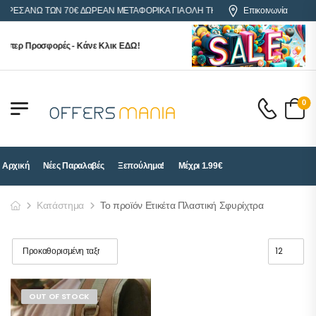
ΓΟΡΕΣ ΑΝΩ ΤΩΝ 70€ ΔΩΡΕΑΝ ΜΕΤΑΦΟΡΙΚΑ ΓΙΑ ΟΛΗ ΤΗΝ ΕΛΛΑΔΑ
Επικοινωνία
ύπερ Προσφορές - Κάνε Κλικ ΕΔΩ!
0
Αρχική
Νέες Παραλαβές
Ξεπούλημα!
Μέχρι 1.99€
Κατάστημα
Το προϊόν Ετικέτα Πλαστική Σφυρίχτρα
OUT OF STOCK