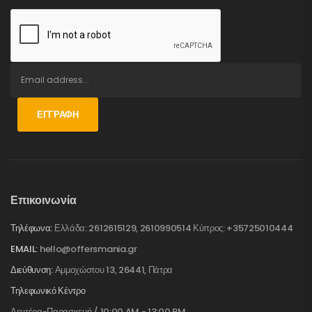
ΕΓΓΡΑΦΉ
Επικοινωνία
Τηλέφωνα:
Ελλάδα: 2612615129, 2610990514 Κύπρος: +35725010444
EMAIL:
hello@offersmania.gr
Διεύθυνση:
Αμμοχώστου 13, 26441, Πάτρα
Τηλεφωνικό Κέντρο
Δευτέρα-Παρασκευή / 10:00 AM - 13:00 PM