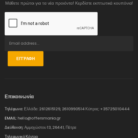
Μάθετε πρώτοι για τα νέα προιόντα! Κερδίστε εκπτωτικά κουπόνια!
ΕΓΓΡΑΦΉ
Επικοινωνία
Τηλέφωνα:
Ελλάδα: 2612615129, 2610990514 Κύπρος: +35725010444
EMAIL:
hello@offersmania.gr
Διεύθυνση:
Αμμοχώστου 13, 26441, Πάτρα
Τηλεφωνικό Κέντρο