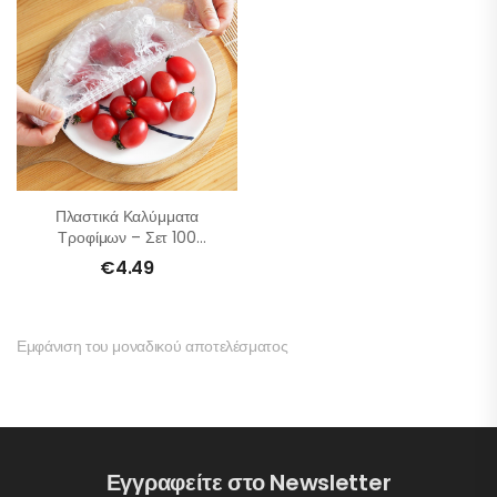
Πλαστικά Καλύμματα
Τροφίμων – Σετ 100
Τμχ
€
4.49
Εμφάνιση του μοναδικού αποτελέσματος
Εγγραφείτε στο Newsletter