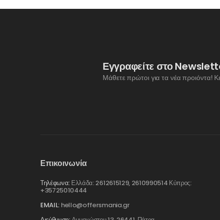
Εγγραφείτε στο Newslett
Μάθετε πρώτοι για τα νέα προιόντα! Κ
Επικοινωνία
Τηλέφωνα:
Ελλάδα: 2612615129, 2610990514 Κύπρος:
+35725010444
EMAIL:
hello@offersmania.gr
Διεύθυνση:
Αμμοχώστου 13, 26441, Πάτρα