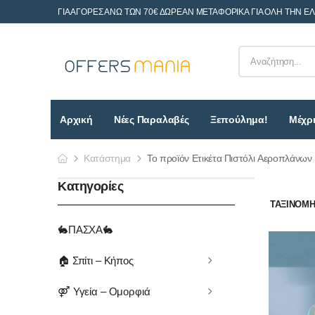
ΓΙΑ ΑΓΟΡΕΣ ΑΝΩ ΤΩΝ 70€ ΔΩΡΕΑΝ ΜΕΤΑΦΟΡΙΚΑ ΓΙΑ ΟΛΗ ΤΗΝ Ε
Αρχική
Νέες Παραλαβές
Ξεπούλημα!
Μέχρι
Κατάστημα
Το προϊόν Ετικέτα Πιστόλι Αεροπλάνων
Κατηγορίες
ΤΑΞΙΝΌΜΗΣ
🐇ΠΑΣΧΑ🐇
🏠 Σπίτι – Κήπος
⚤ Υγεία – Ομορφιά