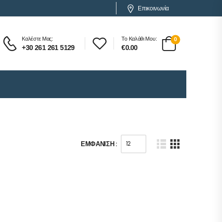
Επικοινωνία
Καλέστε Μας:
Το Καλάθι Μου:
0
+30 261 261 5129
€
0.00
ΕΜΦΆΝΙΣΗ :