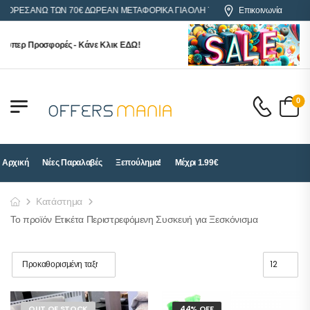
ΓΟΡΕΣ ΑΝΩ ΤΩΝ 70€ ΔΩΡΕΑΝ ΜΕΤΑΦΟΡΙΚΑ ΓΙΑ ΟΛΗ ΤΗΝ ΕΛΛΑΔΑ
Επικοινωνία
ούπερ Προσφορές - Κάνε Κλικ ΕΔΩ!
0
Αρχική
Νέες Παραλαβές
Ξεπούλημα!
Μέχρι 1.99€
Κατάστημα
Το προϊόν Ετικέτα Περιστρεφόμενη Συσκευή για Ξεσκόνισμα
OUT OF STOCK
44% OFF