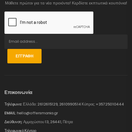
Μάθετε πρώτοι για τα νέα προιόντα! Κερδίστε εκπτωτικά κουπόνια!
ΕΓΓΡΑΦΉ
Επικοινωνία
Τηλέφωνα:
Ελλάδα: 2612615129, 2610990514 Κύπρος: +35725010444
EMAIL:
hello@offersmania.gr
Διεύθυνση:
Αμμοχώστου 13, 26441, Πάτρα
Τηλεφωνικό Κέντρο