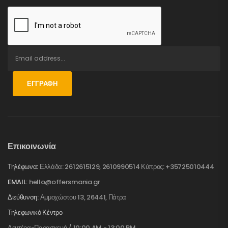
ΕΓΓΡΑΦΉ
Επικοινωνία
Τηλέφωνα:
Ελλάδα: 2612615129, 2610990514 Κύπρος: +35725010444
EMAIL:
hello@offersmania.gr
Διεύθυνση:
Αμμοχώστου 13, 26441, Πάτρα
Τηλεφωνικό Κέντρο
Δευτέρα-Παρασκευή / 10:00 AM - 13:00 PM