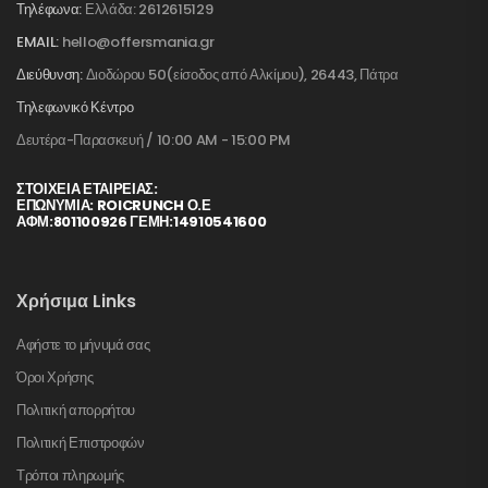
Τηλέφωνα:
Ελλάδα: 2612615129
EMAIL:
hello@offersmania.gr
Διεύθυνση:
Διοδώρου 50(είσοδος από Αλκίμου), 26443, Πάτρα
Τηλεφωνικό Κέντρο
Δευτέρα-Παρασκευή / 10:00 AM - 15:00 PM
ΣΤΟΙΧΕΊΑ ΕΤΑΙΡΕΊΑΣ:
ΕΠΩΝΥΜΙΑ: ROICRUNCH Ο.Ε
ΑΦΜ:801100926 ΓΕΜΗ:14910541600
Χρήσιμα Links
Αφήστε το μήνυμά σας
Όροι Χρήσης
Πολιτική απορρήτου
Πολιτική Επιστροφών
Τρόποι πληρωμής