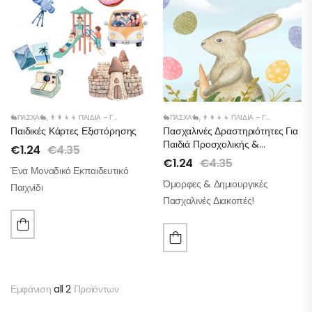
🐇ΠΑΣΧΑ🐇
,
👨‍👩‍👦‍👦 ΠΑΙΔΙΆ – ΓΟΝΕΊΣ
,
👫 ΜΑΜΆ – ΜΠΑΜΠΆΣ
🐇ΠΑΣΧΑ🐇
,
👨‍👩‍👦‍👦 ΠΑΙΔΙΆ – ΓΟΝΕΊΣ
,
🛴 ΠΑΙΧΝΊΔΙΑ
,
👫 ΜΑ
Παιδικές Κάρτες Εξιστόρησης
Πασχαλινές Δραστηριότητες Για
Παιδιά Προσχολικής &
€
1.24
€
4.35
Πρώτης-Δευτέρας Δημοτικού
€
1.24
€
4.35
Ένα Μοναδικό Εκπαιδευτικό
(PDF Εκτυπώσιμο)
Όμορφες & Δημιουργικές
Παιχνίδι
Πασχαλινές Διακοπές!
Εμφάνιση
all 2
Προϊόντων