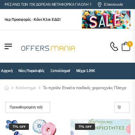
ΓΟΡΕΣ ΑΝΩ ΤΩΝ 70€ ΔΩΡΕΑΝ ΜΕΤΑΦΟΡΙΚΑ ΓΙΑ ΟΛΗ ΤΗΝ ΕΛΛΑΔΑ
Επικοινωνία
ύπερ Προσφορές - Κάνε Κλικ ΕΔΩ!
0
Αρχική
Νέες Παραλαβές
Ξεπούλημα!
Μέχρι 1.99€
Κατάστημα
Το προϊόν Ετικέτα παιδικές χειροτεχνίες Πάσχα
71% OFF
71% OFF