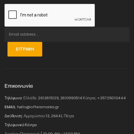
ΕΓΓΡΑΦΉ
Επικοινωνία
Τηλέφωνα:
Ελλάδα: 2612615129, 2610990514 Κύπρος: +35725010444
EMAIL:
hello@offersmania.gr
Διεύθυνση:
Αμμοχώστου 13, 26441, Πάτρα
Τηλεφωνικό Κέντρο
Δευτέρα-Παρασκευή / 10:00 AM - 13:00 PM