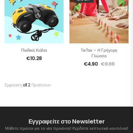
Παιδικά Κιάλια
ΤικΤακ – Η Γρήγορη
Γλώσσα
€
10.28
€
4.90
€
9.98
Εμφάνιση
all 2
Προϊόντων
Εγγραφείτε στο Newsletter
Μάθετε πρώτοι για τα νέα προιόντα! Κερδίστε εκπτωτικά κουπόνια!