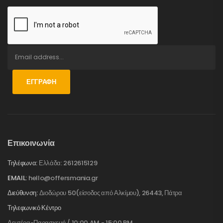
ΕΓΓΡΑΦΉ
Επικοινωνία
Τηλέφωνα:
Ελλάδα: 2612615129
EMAIL:
hello@offersmania.gr
Διεύθυνση:
Διοδώρου 50(είσοδος από Αλκίμου), 26443, Πάτρα
Τηλεφωνικό Κέντρο
Δευτέρα-Παρασκευή / 10:00 AM - 15:00 PM