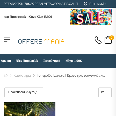
ΓΟΡΕΣ ΑΝΩ ΤΩΝ 70€ ΔΩΡΕΑΝ ΜΕΤΑΦΟΡΙΚΑ ΓΙΑ ΟΛΗ ΤΗΝ ΕΛΛΑΔΑ
Επικοινωνία
ύπερ Προσφορές - Κάνε Κλικ ΕΔΩ!
0
Αρχική
Νέες Παραλαβές
Ξεπούλημα!
Μέχρι 1.99€
Κατάστημα
Το προϊόν Ετικέτα Πέρλες χριστουγεννιάτικες