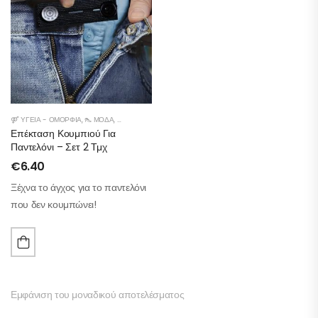
⚤ ΥΓΕΊΑ - ΟΜΟΡΦΙΆ
,
👠 ΜΌΔΑ
,
🚗 ΑΥΤΟΚΊΝΗΤΟ
Επέκταση Κουμπιού Για
Παντελόνι – Σετ 2 Τμχ
€
6.40
Ξέχνα το άγχος για το παντελόνι
που δεν κουμπώνει!
Εμφάνιση του μοναδικού αποτελέσματος