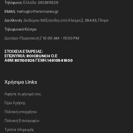
Τηλέφωνα:
Ελλάδα: 2612615129
EMAIL:
hello@offersmania.gr
Διεύθυνση:
Διοδώρου 50(είσοδος από Αλκίμου), 26443, Πάτρα
Τηλεφωνικό Κέντρο
Δευτέρα-Παρασκευή / 10:00 AM - 15:00 PM
ΣΤΟΙΧΕΊΑ ΕΤΑΙΡΕΊΑΣ:
ΕΠΩΝΥΜΙΑ: ROICRUNCH Ο.Ε
ΑΦΜ:801100926 ΓΕΜΗ:14910541600
Χρήσιμα Links
Αφήστε το μήνυμά σας
Όροι Χρήσης
Πολιτική απορρήτου
Πολιτική Επιστροφών
Τρόποι πληρωμής