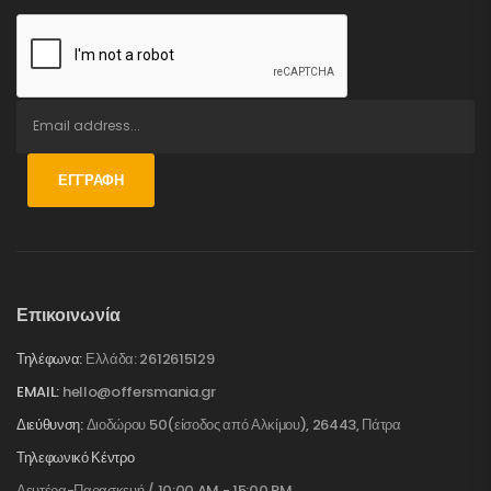
ΕΓΓΡΑΦΉ
Επικοινωνία
Τηλέφωνα:
Ελλάδα: 2612615129
EMAIL:
hello@offersmania.gr
Διεύθυνση:
Διοδώρου 50(είσοδος από Αλκίμου), 26443, Πάτρα
Τηλεφωνικό Κέντρο
Δευτέρα-Παρασκευή / 10:00 AM - 15:00 PM