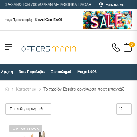
ΑΓΟΡΕΣ ΑΝΩ ΤΩΝ 70€ ΔΩΡΕΑΝ ΜΕΤΑΦΟΡΙΚΑ ΓΙΑ ΟΛΗ ΤΗΝ ΕΛΛΑΔΑ
Επικοινωνία
ούπερ Προσφορές - Κάνε Κλικ ΕΔΩ!
0
Αρχική
Νέες Παραλαβές
Ξεπούλημα!
Μέχρι 1.99€
Κατάστημα
Το προϊόν Ετικέτα οργάνωση πορτ μπαγκάζ
OUT OF STOCK