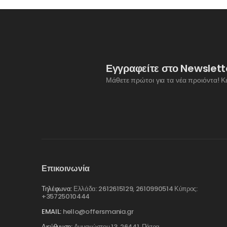
Εγγραφείτε στο Newslett
Μάθετε πρώτοι για τα νέα προιόντα! Κ
Επικοινωνία
Τηλέφωνα:
Ελλάδα: 2612615129, 2610990514 Κύπρος:
+35725010444
EMAIL:
hello@offersmania.gr
Διεύθυνση:
Αμμοχώστου 13, 26441, Πάτρα