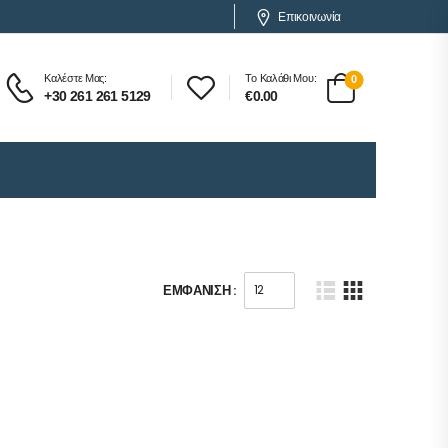
Επικοινωνία
Καλέστε Μας:
Το Καλάθι Μου:
0
+30 261 261 5129
€
0.00
ΕΜΦΆΝΙΣΗ :