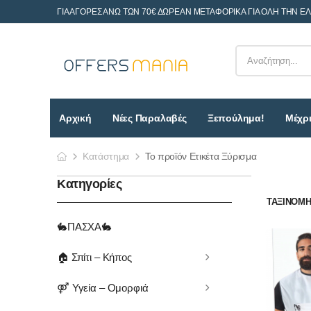
ΓΙΑ ΑΓΟΡΕΣ ΑΝΩ ΤΩΝ 70€ ΔΩΡΕΑΝ ΜΕΤΑΦΟΡΙΚΑ ΓΙΑ ΟΛΗ ΤΗΝ Ε
Αρχική
Νέες Παραλαβές
Ξεπούλημα!
Μέχρι
Κατάστημα
Το προϊόν Ετικέτα Ξύρισμα
Κατηγορίες
ΤΑΞΙΝΌΜΗΣ
🐇ΠΑΣΧΑ🐇
🏠 Σπίτι – Κήπος
⚤ Υγεία – Ομορφιά