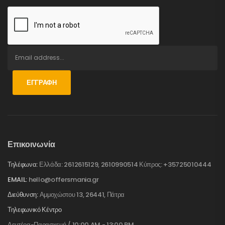
ΕΓΓΡΑΦΉ
Επικοινωνία
Τηλέφωνα:
Ελλάδα: 2612615129, 2610990514 Κύπρος: +35725010444
EMAIL:
hello@offersmania.gr
Διεύθυνση:
Αμμοχώστου 13, 26441, Πάτρα
Τηλεφωνικό Κέντρο
Δευτέρα-Παρασκευή / 10:00 AM - 13:00 PM