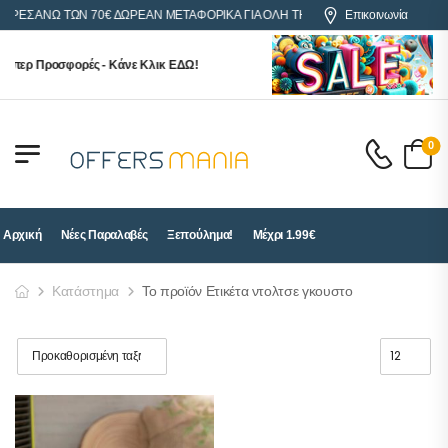
ΟΡΕΣ ΑΝΩ ΤΩΝ 70€ ΔΩΡΕΑΝ ΜΕΤΑΦΟΡΙΚΑ ΓΙΑ ΟΛΗ ΤΗΝ ΕΛΛΑΔΑ
Επικοινωνία
ύπερ Προσφορές - Κάνε Κλικ ΕΔΩ!
0
Αρχική
Νέες Παραλαβές
Ξεπούλημα!
Μέχρι 1.99€
Κατάστημα
Το προϊόν Ετικέτα ντολτσε γκουστο