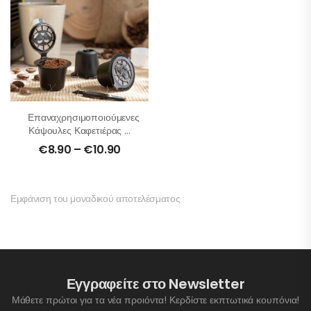
Επαναχρησιμοποιούμενες
Κάψουλες Καφετιέρας –
Σετ 5 Τμχ
€
8.90
–
€
10.90
Εμφάνιση του μοναδικού αποτελέσματος
Εγγραφείτε στο Newsletter
Μάθετε πρώτοι για τα νέα προιόντα! Κερδίστε εκπτωτικά κουπόνια!