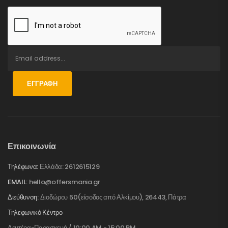
ΕΓΓΡΑΦΉ
Επικοινωνία
Τηλέφωνα:
Ελλάδα: 2612615129
EMAIL:
hello@offersmania.gr
Διεύθυνση:
Διοδώρου 50(είσοδος από Αλκίμου), 26443, Πάτρα
Τηλεφωνικό Κέντρο
Δευτέρα-Παρασκευή / 10:00 AM - 15:00 PM