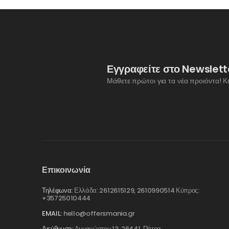
Εγγραφείτε στο Newslett
Μάθετε πρώτοι για τα νέα προιόντα! Κ
Επικοινωνία
Τηλέφωνα:
Ελλάδα: 2612615129, 2610990514 Κύπρος:
+35725010444
EMAIL:
hello@offersmania.gr
Διεύθυνση:
Αμμοχώστου 13, 26441, Πάτρα