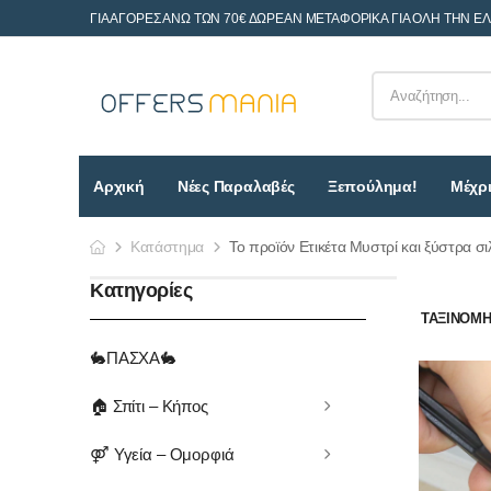
ΓΙΑ ΑΓΟΡΕΣ ΑΝΩ ΤΩΝ 70€ ΔΩΡΕΑΝ ΜΕΤΑΦΟΡΙΚΑ ΓΙΑ ΟΛΗ ΤΗΝ Ε
Αρχική
Νέες Παραλαβές
Ξεπούλημα!
Μέχρι
Κατάστημα
Το προϊόν Ετικέτα Μυστρί και ξύστρα σι
Κατηγορίες
ΤΑΞΙΝΌΜΗΣ
🐇ΠΑΣΧΑ🐇
🏠 Σπίτι – Κήπος
⚤ Υγεία – Ομορφιά