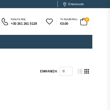
Επικοινωνία
Καλέστε Μας:
Το Καλάθι Μου:
0
+30 261 261 5129
€
0.00
ΕΜΦΆΝΙΣΗ :