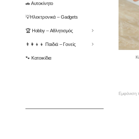
🚗 Αυτοκίνητο
💡Ηλεκτρονικά – Gadgets
🏆 Hobby – Αθλητισμός
👨‍👩‍👦‍👦 Παιδιά – Γονείς
Κ
🐾 Κατοικίδια
Εμφάνιση 