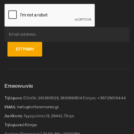
ΕΓΓΡΑΦΉ
Επικοινωνία
Τηλέφωνα:
Ελλάδα: 2612615129, 2610990514 Κύπρος: +35725010444
EMAIL:
hello@offersmania.gr
Διεύθυνση:
Αμμοχώστου 13, 26441, Πάτρα
Τηλεφωνικό Κέντρο
Δευτέρα-Παρασκευή / 10:00 AM - 13:00 PM