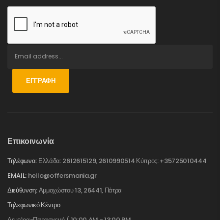
ΕΓΓΡΑΦΉ
Επικοινωνία
Τηλέφωνα:
Ελλάδα: 2612615129, 2610990514 Κύπρος: +35725010444
EMAIL:
hello@offersmania.gr
Διεύθυνση:
Αμμοχώστου 13, 26441, Πάτρα
Τηλεφωνικό Κέντρο
Δευτέρα-Παρασκευή / 10:00 AM - 13:00 PM