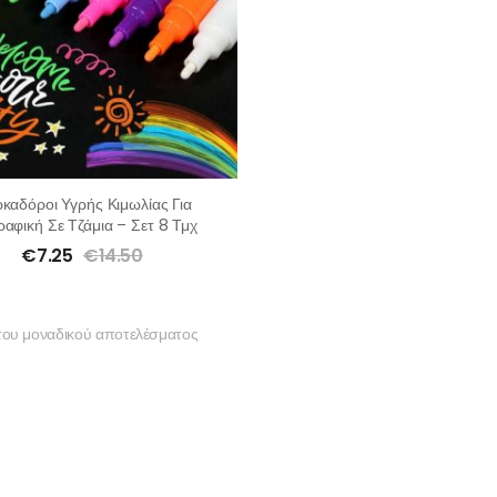
καδόροι Υγρής Κιμωλίας Για
αφική Σε Τζάμια – Σετ 8 Τμχ
€
7.25
€
14.50
του μοναδικού αποτελέσματος