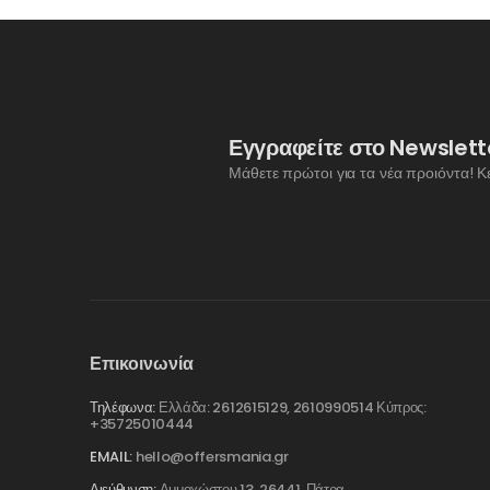
Εγγραφείτε στο Newslett
Μάθετε πρώτοι για τα νέα προιόντα! Κ
Επικοινωνία
Τηλέφωνα:
Ελλάδα: 2612615129, 2610990514 Κύπρος:
+35725010444
EMAIL:
hello@offersmania.gr
Διεύθυνση:
Αμμοχώστου 13, 26441, Πάτρα