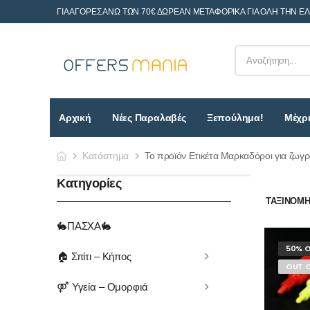
ΓΙΑ ΑΓΟΡΕΣ ΑΝΩ ΤΩΝ 70€ ΔΩΡΕΑΝ ΜΕΤΑΦΟΡΙΚΑ ΓΙΑ ΟΛΗ ΤΗΝ Ε
Αρχική
Νέες Παραλαβές
Ξεπούλημα!
Μέχρι
Κατάστημα
Το προϊόν Ετικέτα Μαρκαδόροι για ζωγρ
Κατηγορίες
ΤΑΞΙΝΌΜΗΣ
🐇ΠΑΣΧΑ🐇
50% O
🏠 Σπίτι – Κήπος
OUT 
⚤ Υγεία – Ομορφιά