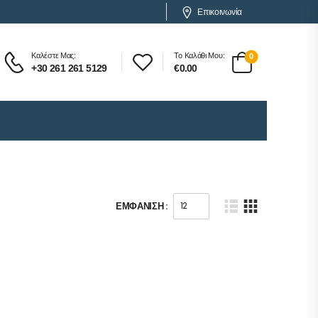
Επικοινωνία
Καλέστε Μας:
Το Καλάθι Μου:
0
+30 261 261 5129
€
0.00
ΕΜΦΆΝΙΣΗ :