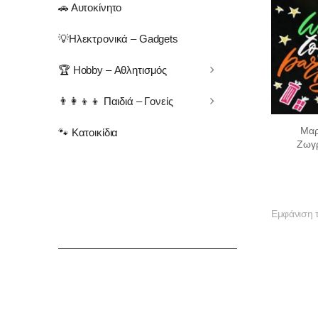
🚗 Αυτοκίνητο
💡Ηλεκτρονικά – Gadgets
🏆 Hobby – Αθλητισμός
👨‍👩‍👦‍👦 Παιδιά – Γονείς
Μαρ
🐾 Κατοικίδια
Ζωγρ
Εμφάνιση 