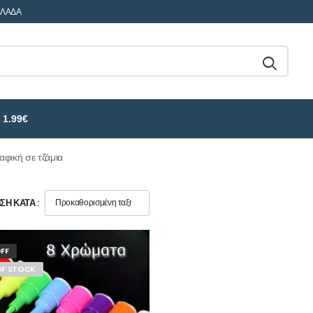
ΛΛΑΔΑ
 1.99€
αφική σε τζάμια
Η ΚΑΤΆ :
FF
OF STOCK