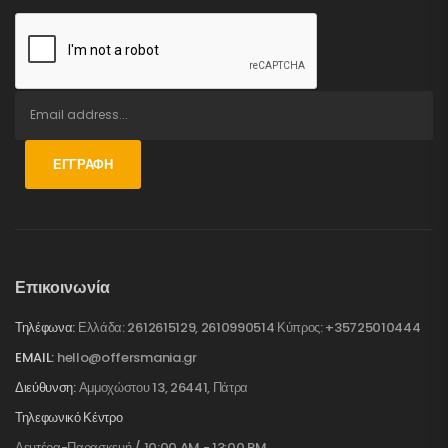
ΕΓΓΡΑΦΉ
Επικοινωνία
Τηλέφωνα:
Ελλάδα: 2612615129, 2610990514 Κύπρος: +35725010444
EMAIL:
hello@offersmania.gr
Διεύθυνση:
Αμμοχώστου 13, 26441, Πάτρα
Τηλεφωνικό Κέντρο
Δευτέρα-Παρασκευή / 10:00 AM - 13:00 PM