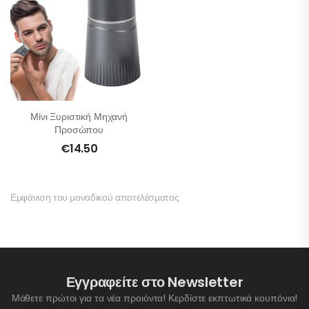
Μίνι Ξυριστική Μηχανή
Προσώπου
€
14.50
Εμφάνιση του μοναδικού αποτελέσματος
Εγγραφείτε στο Newsletter
Μάθετε πρώτοι για τα νέα προιόντα! Κερδίστε εκπτωτικά κουπόνια!