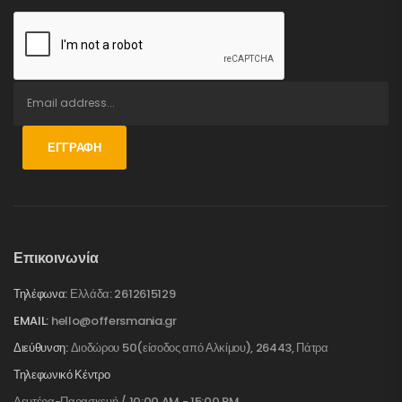
ΕΓΓΡΑΦΉ
Επικοινωνία
Τηλέφωνα:
Ελλάδα: 2612615129
EMAIL:
hello@offersmania.gr
Διεύθυνση:
Διοδώρου 50(είσοδος από Αλκίμου), 26443, Πάτρα
Τηλεφωνικό Κέντρο
Δευτέρα-Παρασκευή / 10:00 AM - 15:00 PM