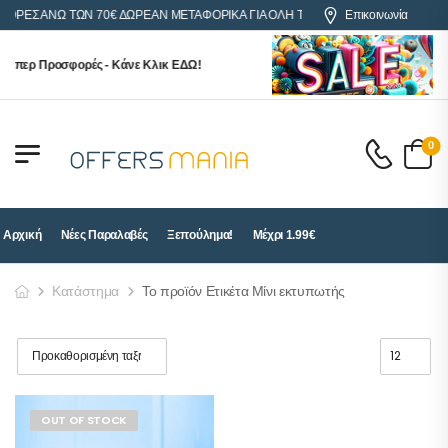
ΓΟΡΕΣ ΑΝΩ ΤΩΝ 70€ ΔΩΡΕΑΝ ΜΕΤΑΦΟΡΙΚΑ ΓΙΑ ΟΛΗ ΤΗΝ ΕΛΛΑΔΑ
Επικοινωνία
ούπερ Προσφορές - Κάνε Κλικ ΕΔΩ!
0
Αρχική
Νέες Παραλαβές
Ξεπούλημα!
Μέχρι 1.99€
Κατάστημα
Το προϊόν Ετικέτα Μίνι εκτυπωτής
OUT OF STOCK