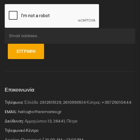
ΕΓΓΡΑΦΉ
Επικοινωνία
Τηλέφωνα:
Ελλάδα: 2612615129, 2610990514 Κύπρος: +35725010444
EMAIL:
hello@offersmania.gr
Διεύθυνση:
Αμμοχώστου 13, 26441, Πάτρα
Τηλεφωνικό Κέντρο
Δευτέρα-Παρασκευή / 10:00 AM - 13:00 PM