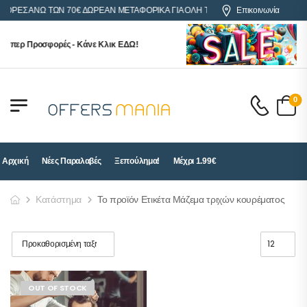
ΓΟΡΕΣ ΑΝΩ ΤΩΝ 70€ ΔΩΡΕΑΝ ΜΕΤΑΦΟΡΙΚΑ ΓΙΑ ΟΛΗ ΤΗΝ ΕΛΛΑΔΑ
Επικοινωνία
ούπερ Προσφορές - Κάνε Κλικ ΕΔΩ!
0
Αρχική
Νέες Παραλαβές
Ξεπούλημα!
Μέχρι 1.99€
Κατάστημα
Το προϊόν Ετικέτα Μάζεμα τριχών κουρέματος
OUT OF STOCK