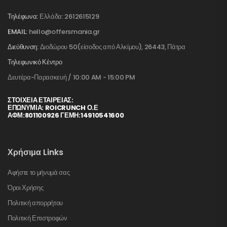
Τηλέφωνα:
Ελλάδα: 2612615129
EMAIL:
hello@offersmania.gr
Διεύθυνση:
Διοδώρου 50(είσοδος από Αλκίμου), 26443, Πάτρα
Τηλεφωνικό Κέντρο
Δευτέρα-Παρασκευή / 10:00 AM - 15:00 PM
ΣΤΟΙΧΕΊΑ ΕΤΑΙΡΕΊΑΣ:
ΕΠΩΝΥΜΙΑ: ROICRUNCH Ο.Ε
ΑΦΜ:801100926 ΓΕΜΗ:14910541600
Χρήσιμα Links
Αφήστε το μήνυμά σας
Όροι Χρήσης
Πολιτική απορρήτου
Πολιτική Επιστροφών