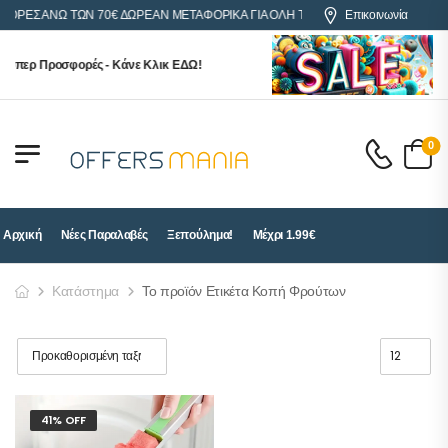
ΓΟΡΕΣ ΑΝΩ ΤΩΝ 70€ ΔΩΡΕΑΝ ΜΕΤΑΦΟΡΙΚΑ ΓΙΑ ΟΛΗ ΤΗΝ ΕΛΛΑΔΑ
Επικοινωνία
ούπερ Προσφορές - Κάνε Κλικ ΕΔΩ!
0
Αρχική
Νέες Παραλαβές
Ξεπούλημα!
Μέχρι 1.99€
Κατάστημα
Το προϊόν Ετικέτα Κοπή Φρούτων
41% OFF