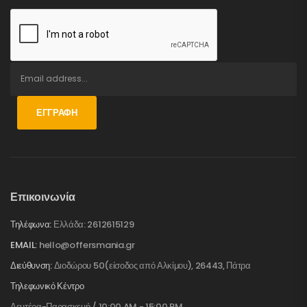
ΕΓΓΡΑΦΉ
Επικοινωνία
Τηλέφωνα:
Ελλάδα: 2612615129
EMAIL:
hello@offersmania.gr
Διεύθυνση:
Διοδώρου 50(είσοδος από Αλκίμου), 26443, Πάτρα
Τηλεφωνικό Κέντρο
Δευτέρα-Παρασκευή / 10:00 AM - 15:00 PM