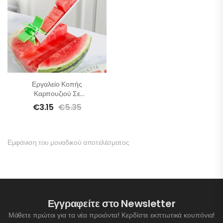
Εργαλείο Κοπής
Καρπουζιού Σε
Κομμάτια
€
3.15
€
5.35
Εμφάνιση του μοναδικού αποτελέσματος
Εγγραφείτε στο Newsletter
Μάθετε πρώτοι για τα νέα προιόντα! Κερδίστε εκπτωτικά κουπόνια!