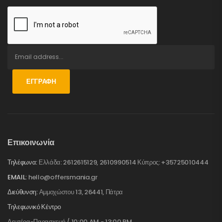
ΕΓΓΡΑΦΉ
Επικοινωνία
Τηλέφωνα:
Ελλάδα: 2612615129, 2610990514 Κύπρος: +35725010444
EMAIL:
hello@offersmania.gr
Διεύθυνση:
Αμμοχώστου 13, 26441, Πάτρα
Τηλεφωνικό Κέντρο
Δευτέρα-Παρασκευή / 10:00 AM - 13:00 PM