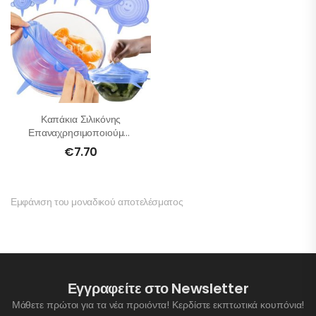
Καπάκια Σιλικόνης
Επαναχρησιμοποιούμενα
– Σετ 6 Τμχ
€
7.70
Εμφάνιση του μοναδικού αποτελέσματος
Εγγραφείτε στο Newsletter
Μάθετε πρώτοι για τα νέα προιόντα! Κερδίστε εκπτωτικά κουπόνια!