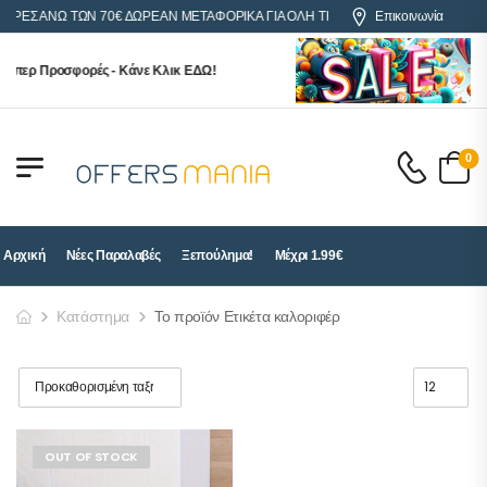
ΓΟΡΕΣ ΑΝΩ ΤΩΝ 70€ ΔΩΡΕΑΝ ΜΕΤΑΦΟΡΙΚΑ ΓΙΑ ΟΛΗ ΤΗΝ ΕΛΛΑΔΑ
Επικοινωνία
ύπερ Προσφορές - Κάνε Κλικ ΕΔΩ!
0
Αρχική
Νέες Παραλαβές
Ξεπούλημα!
Μέχρι 1.99€
Κατάστημα
Το προϊόν Ετικέτα καλοριφέρ
OUT OF STOCK