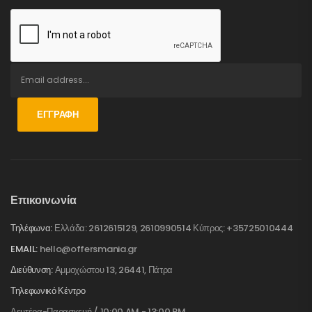
ΕΓΓΡΑΦΉ
Επικοινωνία
Τηλέφωνα:
Ελλάδα: 2612615129, 2610990514 Κύπρος: +35725010444
EMAIL:
hello@offersmania.gr
Διεύθυνση:
Αμμοχώστου 13, 26441, Πάτρα
Τηλεφωνικό Κέντρο
Δευτέρα-Παρασκευή / 10:00 AM - 13:00 PM