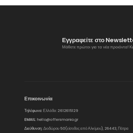
Εγγραφείτε στο Newslett
Μάθετε πρώτοι για τα νέα προιόντα! Κ
Επικοινωνία
Τηλέφωνα:
Ελλάδα: 2612615129
EMAIL:
hello@offersmania.gr
Διεύθυνση:
Διοδώρου 50(είσοδος από Αλκίμου), 26443, Πάτρα