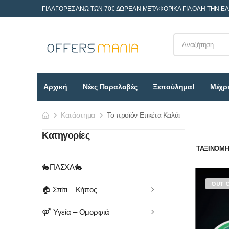
ΓΙΑ ΑΓΟΡΕΣ ΑΝΩ ΤΩΝ 70€ ΔΩΡΕΑΝ ΜΕΤΑΦΟΡΙΚΑ ΓΙΑ ΟΛΗ ΤΗΝ Ε
Αρχική
Νέες Παραλαβές
Ξεπούλημα!
Μέχρι
Κατάστημα
Το προϊόν Ετικέτα Καλάι
Κατηγορίες
ΤΑΞΙΝΌΜΗΣ
🐇ΠΑΣΧΑ🐇
OUT 
🏠 Σπίτι – Κήπος
⚤ Υγεία – Ομορφιά