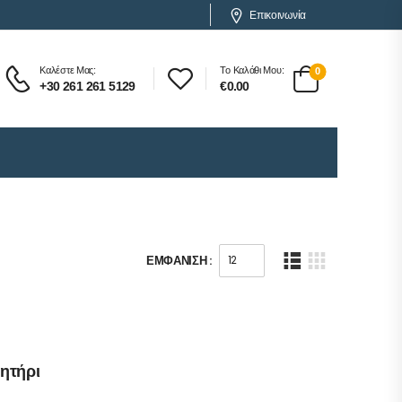
Επικοινωνία
Καλέστε Μας:
Το Καλάθι Μου:
0
+30 261 261 5129
€
0.00
ΕΜΦΆΝΙΣΗ :
λητήρι