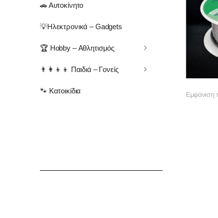
🚗 Αυτοκίνητο
💡Ηλεκτρονικά – Gadgets
🏆 Hobby – Αθλητισμός
👨‍👩‍👦‍👦 Παιδιά – Γονείς
🐾 Κατοικίδια
Εμφάνιση 