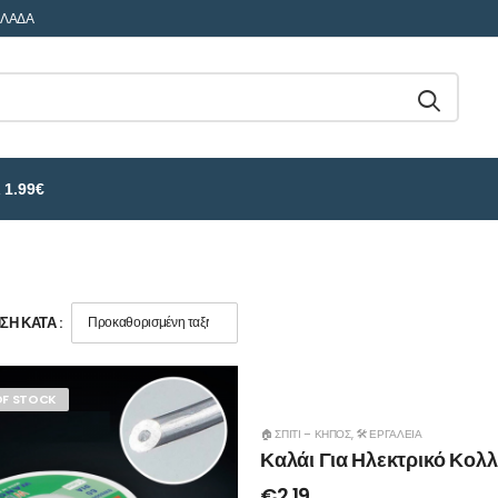
ΛΛΑΔΑ
 1.99€
Η ΚΑΤΆ :
OF STOCK
🏠 ΣΠΊΤΙ – ΚΉΠΟΣ
,
🛠️ ΕΡΓΑΛΕΊΑ
Καλάι Για Ηλεκτρικό Κολ
€
2.19