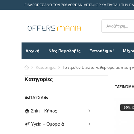
ΓΙΑ ΑΓΟΡΕΣ ΑΝΩ ΤΩΝ 70€ ΔΩΡΕΑΝ ΜΕΤΑΦΟΡΙΚΑ ΓΙΑ ΟΛΗ ΤΗΝ Ε
Αρχική
Νέες Παραλαβές
Ξεπούλημα!
Μέχρι
Κατάστημα
Το προϊόν Ετικέτα καθάρισμα με πίεση 
Κατηγορίες
ΤΑΞΙΝΌΜΗΣ
🐇ΠΑΣΧΑ🐇
50% O
🏠 Σπίτι – Κήπος
⚤ Υγεία – Ομορφιά