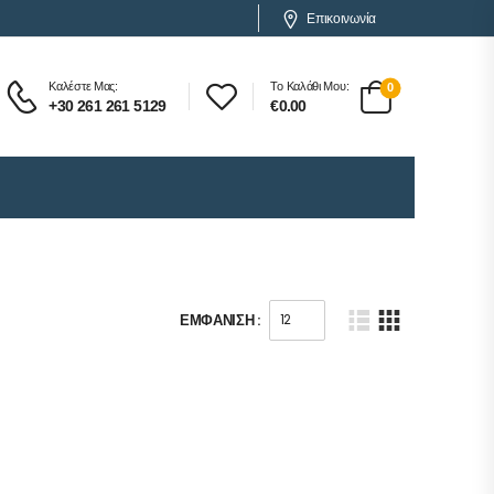
Επικοινωνία
Καλέστε Μας:
Το Καλάθι Μου:
0
+30 261 261 5129
€
0.00
ΕΜΦΆΝΙΣΗ :