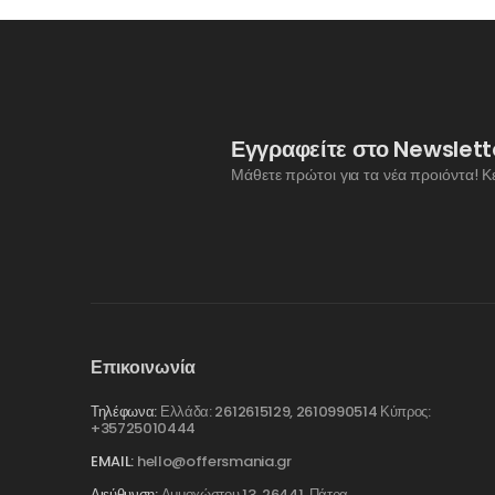
Εγγραφείτε στο Newslett
Μάθετε πρώτοι για τα νέα προιόντα! Κ
Επικοινωνία
Τηλέφωνα:
Ελλάδα: 2612615129, 2610990514 Κύπρος:
+35725010444
EMAIL:
hello@offersmania.gr
Διεύθυνση:
Αμμοχώστου 13, 26441, Πάτρα