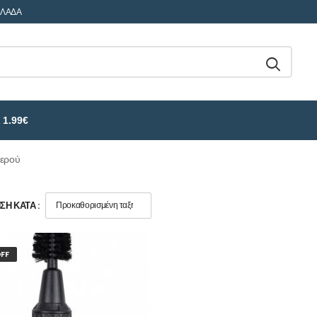
ΛΛΑΔΑ
 1.99€
νερού
Η ΚΑΤΆ :
FF