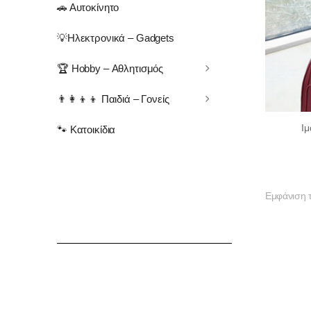
🚗 Αυτοκίνητο
💡Ηλεκτρονικά – Gadgets
🏆 Hobby – Αθλητισμός
👨‍👩‍👦‍👦 Παιδιά – Γονείς
Ιμ
🐾 Κατοικίδια
Εμφάνιση 