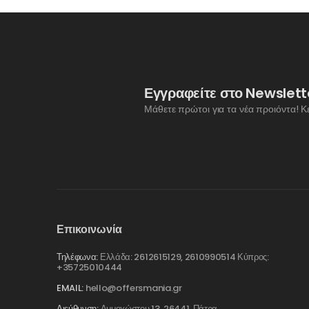
Εγγραφείτε στο Newslett
Μάθετε πρώτοι για τα νέα προιόντα! Κ
Επικοινωνία
Τηλέφωνα:
Ελλάδα: 2612615129, 2610990514 Κύπρος:
+35725010444
EMAIL:
hello@offersmania.gr
Διεύθυνση:
Αμμοχώστου 13, 26441, Πάτρα