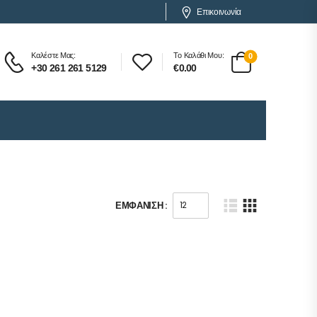
Επικοινωνία
Καλέστε Μας:
Το Καλάθι Μου:
0
+30 261 261 5129
€
0.00
ΕΜΦΆΝΙΣΗ :