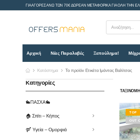
ΓΙΑ ΑΓΟΡΕΣ ΑΝΩ ΤΩΝ 70€ ΔΩΡΕΑΝ ΜΕΤΑΦΟΡΙΚΑ ΓΙΑ ΟΛΗ ΤΗΝ Ε
Αρχική
Νέες Παραλαβές
Ξεπούλημα!
Μέχρι
Κατάστημα
Το προϊόν Ετικέτα Ιμάντας Βαλίτσας
Κατηγορίες
ΤΑΞΙΝΌΜΗΣ
🐇ΠΑΣΧΑ🐇
TOP
🏠 Σπίτι – Κήπος
OUT 
⚤ Υγεία – Ομορφιά