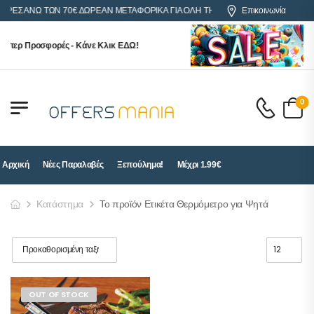
ΟΡΕΣ ΑΝΩ ΤΩΝ 70€ ΔΩΡΕΑΝ ΜΕΤΑΦΟΡΙΚΑ ΓΙΑ ΟΛΗ ΤΗΝ ΕΛΛΑΔΑ
Επικοινωνία
ύπερ Προσφορές - Κάνε Κλικ ΕΔΩ!
0
Αρχική
Νέες Παραλαβές
Ξεπούλημα!
Μέχρι 1.99€
Κατάστημα
Το προϊόν Ετικέτα Θερμόμετρο για Ψητά
OUT OF STOCK