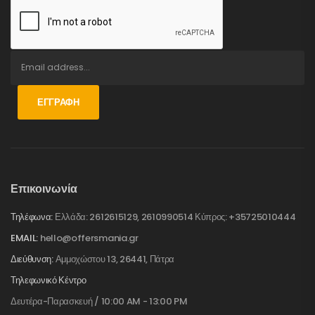
ΕΓΓΡΑΦΉ
Επικοινωνία
Τηλέφωνα:
Ελλάδα: 2612615129, 2610990514 Κύπρος: +35725010444
EMAIL:
hello@offersmania.gr
Διεύθυνση:
Αμμοχώστου 13, 26441, Πάτρα
Τηλεφωνικό Κέντρο
Δευτέρα-Παρασκευή / 10:00 AM - 13:00 PM