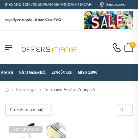
ΑΓΟΡΕΣ ΑΝΩ ΤΩΝ 70€ ΔΩΡΕΑΝ ΜΕΤΑΦΟΡΙΚΑ ΓΙΑ ΟΛΗ ΤΗΝ ΕΛΛΑΔΑ
Επικοινωνία
ούπερ Προσφορές - Κάνε Κλικ ΕΔΩ!
0
Αρχική
Νέες Παραλαβές
Ξεπούλημα!
Μέχρι 1.99€
Κατάστημα
Το προϊόν Ετικέτα Ζυμαρικά
OUT OF STOCK