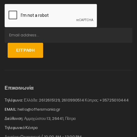
ΕΓΓΡΑΦΉ
Επικοινωνία
Τηλέφωνα:
Ελλάδα: 2612615129, 2610990514 Κύπρος: +35725010444
EMAIL:
hello@offersmania.gr
Διεύθυνση:
Αμμοχώστου 13, 26441, Πάτρα
Τηλεφωνικό Κέντρο
Δευτέρα-Παρασκευή / 10:00 AM - 13:00 PM