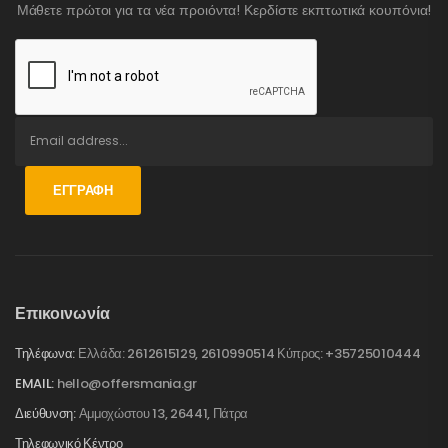
Μάθετε πρώτοι για τα νέα προιόντα! Κερδίστε εκπτωτικά κουπόνια!
ΕΓΓΡΑΦΉ
Επικοινωνία
Τηλέφωνα:
Ελλάδα: 2612615129, 2610990514 Κύπρος: +35725010444
EMAIL:
hello@offersmania.gr
Διεύθυνση:
Αμμοχώστου 13, 26441, Πάτρα
Τηλεφωνικό Κέντρο