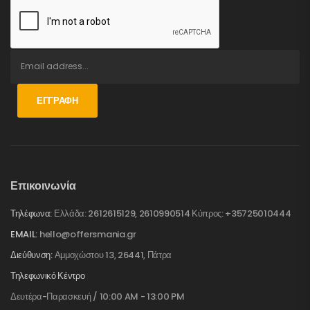
ΕΓΓΡΑΦΉ
Επικοινωνία
Τηλέφωνα:
Ελλάδα: 2612615129, 2610990514 Κύπρος: +35725010444
EMAIL:
hello@offersmania.gr
Διεύθυνση:
Αμμοχώστου 13, 26441, Πάτρα
Τηλεφωνικό Κέντρο
Δευτέρα-Παρασκευή / 10:00 AM - 13:00 PM